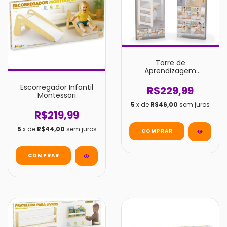
Torre de
Aprendizagem
Montessoriana 4em1 -
Junges
Escorregador Infantil
R$229,99
Montessori
5
x de
R$46,00
sem juros
R$219,99
5
x de
R$44,00
sem juros