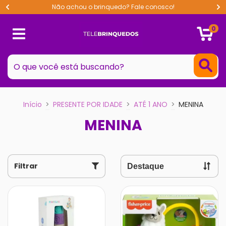
Não achou o brinquedo? Fale conosco!
0
Início
>
PRESENTE POR IDADE
>
ATÉ 1 ANO
>
MENINA
MENINA
Filtrar