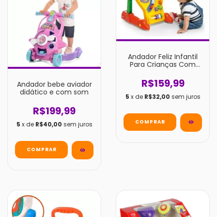
Andador Feliz Infantil
Para Crianças Com
Atividades Para
Empurrar Didático
R$159,99
Andador bebe aviador
didático e com som
5
x de
R$32,00
sem juros
R$199,99
5
x de
R$40,00
sem juros