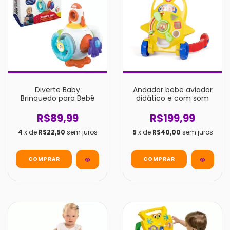
Diverte Baby
Andador bebe aviador
Brinquedo para Bebê
didático e com som
R$89,99
R$199,99
4
x de
R$22,50
sem juros
5
x de
R$40,00
sem juros