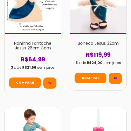
Naninha Fantoche
Boneco Jesus 32cm
Jesus 26cm Com
Prendedor De
R$119,99
Chupeta
R$64,99
5
x de
R$24,00
sem juros
3
x de
R$21,66
sem juros