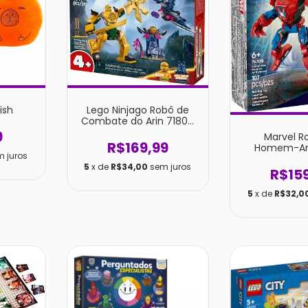
ish
Lego Ninjago Robô de
Combate do Arin 71804
com 104 Peças - Blocos
9
Marvel R
de Montar
R$169,99
Homem-Ar
m juros
Anti-V
5
x de
R$34,00
sem juros
R$15
5
x de
R$32,0