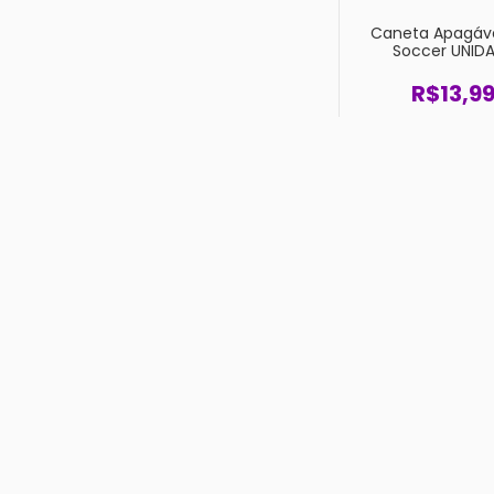
Caneta Apagáve
Soccer UNID
R$13,9
Caneta e Chav
Enaldinho Coleci