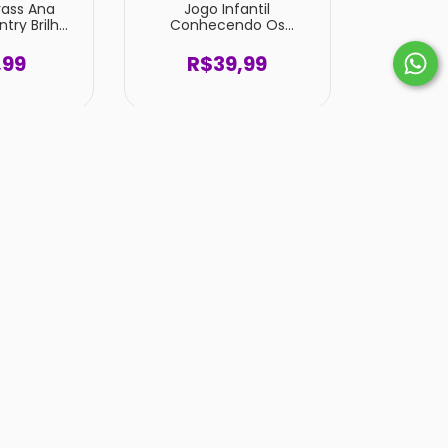
rass Ana
Jogo Infantil
try Brilho
Conhecendo Os
ADE
Animais Onde Vivem 3+
,99
R$39,99
legial Dac
Caderno Colegial
ch
Argolado Stitch 120
Folhas