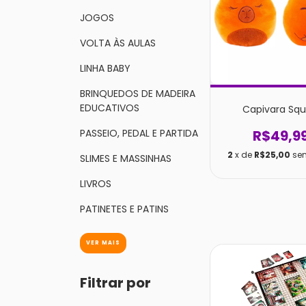
JOGOS
VOLTA ÀS AULAS
LINHA BABY
BRINQUEDOS DE MADEIRA
EDUCATIVOS
Capivara Squ
R$49,9
PASSEIO, PEDAL E PARTIDA
2
x de
R$25,00
se
SLIMES E MASSINHAS
LIVROS
PATINETES E PATINS
VER MAIS
Filtrar por