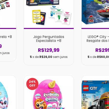
rela +8
Jogo Perguntados
LEGO® City 
Especialista +8
Resgate dos
9
R$129,99
R$29
m juros
5
x de
R$26,00
sem juros
5
x de
R$60,0
24
%
OFF