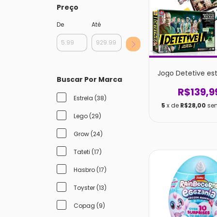
Preço
De
Até
Jogo Detetive est
Buscar Por Marca
R$139,9
Estrela (38)
5
x de
R$28,00
se
Lego (29)
Grow (24)
Tateti (17)
Hasbro (17)
Toyster (13)
Copag (9)