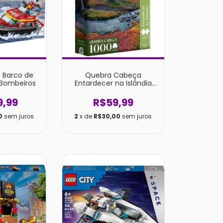
- Barco de
Quebra Cabeça
 Bombeiros
Entardecer na Islândia
1000 Peças
9,99
R$59,99
0
sem juros
2
x de
R$30,00
sem juros