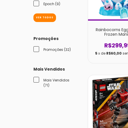
Epoch (9)
VER TODOS
Rainbocorns Eg
Frozen Man
Promoções
R$299,9
Promoções (32)
5
x de
R$60,00
se
Mais Vendidos
Mais Vendidos
(71)