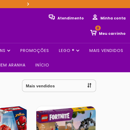
Seu pedido já é enviado emb
Atendimento
Minha conta
0
Meu carrinho
ENS
PROMOÇÕES
LEGO ®️
MAIS VENDIDOS
MEM ARANHA
INÍCIO