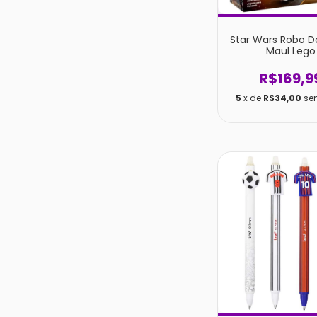
Star Wars Robo D
Maul Lego
R$169,9
5
x de
R$34,00
se