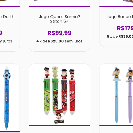
o Darth
Jogo Quem Sumiu?
Jogo Banco I
Stitch 5+
R$17
9
R$99,99
5
x de
R$36,0
m juros
4
x de
R$25,00
sem juros