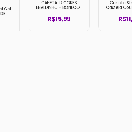
CANETA 10 CORES
Caneta St
ENALDINHO - BONECOS
Castela Coun
l Gel
RAROS SURPRESA
UNID
ADE
UNIDADE
R$15,99
R$11
9
eiro
Fichário Universitário
Fichário Co
onável
Stitch 48 Folhas Dac
Stit