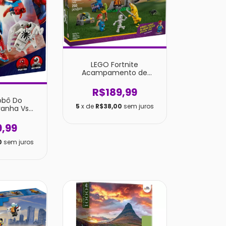
LEGO Fortnite
Acampamento de
Embananado e Faísca
77075
R$189,99
obô Do
5
x de
R$38,00
sem juros
anha Vs
enom
9,99
0
sem juros