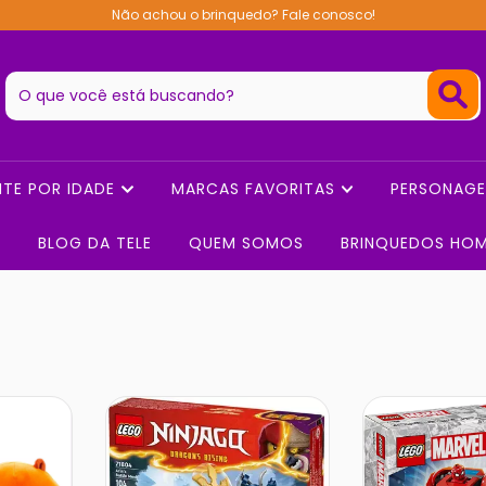
Não achou o brinquedo? Fale conosco!
NTE POR IDADE
MARCAS FAVORITAS
PERSONAG
BLOG DA TELE
QUEM SOMOS
BRINQUEDOS HO