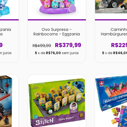
gzania
Ovo Surpresa -
Caminh
ia
Rainbocorns - Eggzania
Hambúrgures
9
R$379,99
R$22
R$499,99
m juros
5
x de
R$76,00
sem juros
5
x de
R$46,0