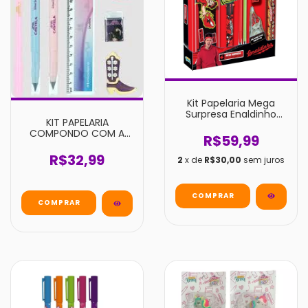
Kit Papelaria Mega
Surpresa Enaldinho
KIT PAPELARIA
Estojo
COMPONDO COM A
R$59,99
BOIADEIRA - ANA
CASTELA
R$32,99
2
x de
R$30,00
sem juros