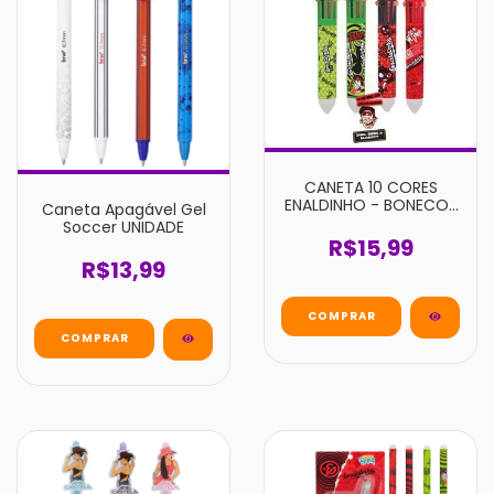
CANETA 10 CORES
ENALDINHO - BONECOS
Caneta Apagável Gel
RAROS SURPRESA
Soccer UNIDADE
UNIDADE
R$15,99
R$13,99