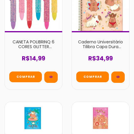
CANETA POLIBRINQ 6
Caderno Universitário
CORES GLITTER
Tilibra Capa Dura
SORTIDO
Capyclub 1 Matéria 80
Folhas un
R$14,99
R$34,99