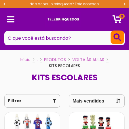
Não achou o brinquedo? Fale conosco!
0
Início
>
.
>
PRODUTOS
>
VOLTA ÀS AULAS
>
KITS ESCOLARES
KITS ESCOLARES
Filtrar