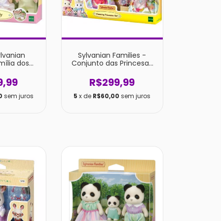
lvanian
Sylvanian Families -
mília dos
Conjunto das Princesas
 Epoch
Floridas
9,99
R$299,99
0
sem juros
5
x de
R$60,00
sem juros