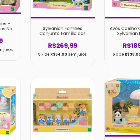
ies -
Sylvanian Families
Avós Coelho 
los Noz
Conjunto Família dos
Sylvanian 
ch
Pinguins
9
R$269,99
R$18
m juros
5
x de
R$54,00
sem juros
5
x de
R$38,0