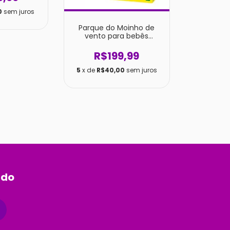
0
sem juros
Parque do Moinho de
vento para bebês
Sylvanian families
R$199,99
5
x de
R$40,00
sem juros
ado