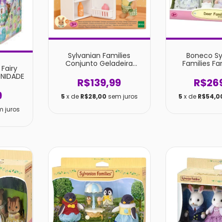
Sylvanian Families
Boneco Sy
Conjunto Geladeira
Families Fa
Fairy
Menino Coelho Raio De
Cervos -
UNIDADE
Sol 5778
R$139,99
R$26
9
5
x de
R$28,00
sem juros
5
x de
R$54,0
m juros