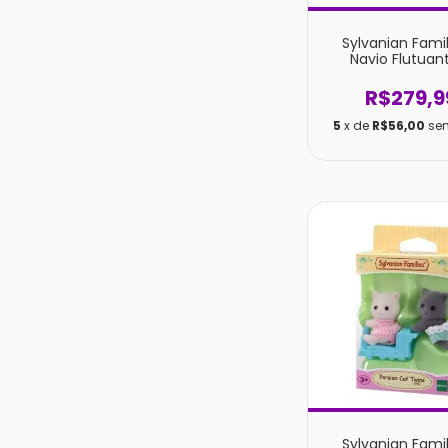
Sylvanian Famil
Navio Flutuan
Fantasia das F
R$279,9
5
x de
R$56,00
se
Sylvanian Famil