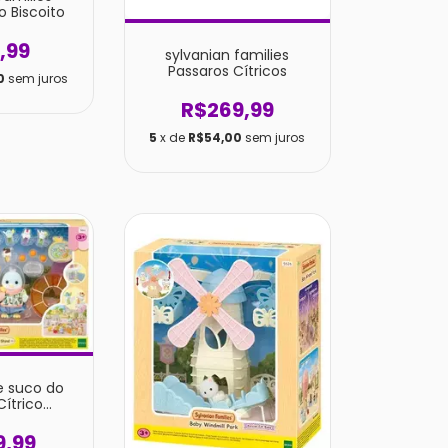
 Biscoito
,99
sylvanian families
Passaros Cítricos
0
sem juros
R$269,99
5
x de
R$54,00
sem juros
e suco do
Cítrico
families
9,99