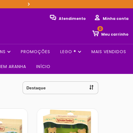
Seu pedido já é enviado emb
Atendimento
Minha conta
0
Meu carrinho
ENS
PROMOÇÕES
LEGO ®️
MAIS VENDIDOS
MEM ARANHA
INÍCIO