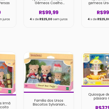
ersas
Gêmeos Coelho
gemeos Urso
Chocolate
9
R$99,99
R$99
m juros
4
x de
R$25,00
sem juros
4
x de
R$25,0
Quiosque d
pássaro 
Familia dos Ursos
Sylvanian 
es Irmã
Biscoitos Sylvanian
R$37
scoito
families