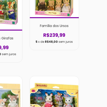
Família dos Ursos
R$239,99
s Girafas
5
x de
R$48,00
sem juros
9,99
0
sem juros