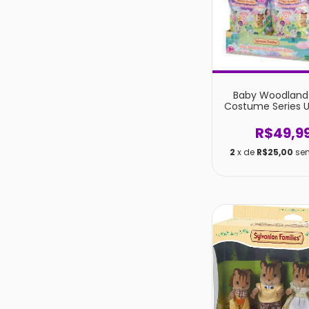
Baby Woodland 
Costume Series 
R$49,9
2
x de
R$25,00
se