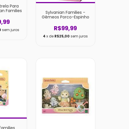
trela Para
an Families
Sylvanian Families -
Gêmeos Porco-Espinho
9,99
R$99,99
0
sem juros
4
x de
R$25,00
sem juros
families