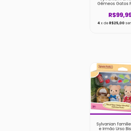
Gêmeos Gatos P
R$99,9
4
x de
R$25,00
se
Sylvanian famili
e Irmão Urso Bi