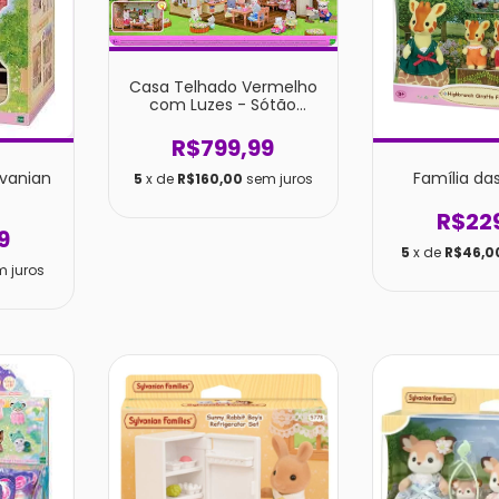
Casa Telhado Vermelho
com Luzes - Sótão
Secreto
R$799,99
lvanian
Família da
5
x de
R$160,00
sem juros
R$22
9
5
x de
R$46,0
m juros