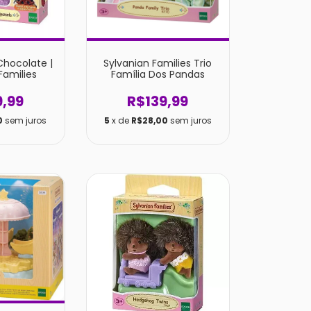
Chocolate |
Sylvanian Families Trio
Families
Família Dos Pandas
9,99
R$139,99
0
sem juros
5
x de
R$28,00
sem juros