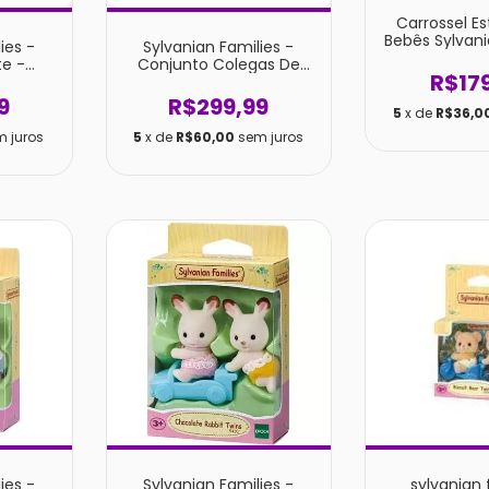
Carrossel Es
Bebês Sylvani
ies -
Sylvanian Families -
te -
Conjunto Colegas De
R$17
lores
Berçário
9
R$299,99
5
x de
R$36,0
m juros
5
x de
R$60,00
sem juros
ies -
Sylvanian Families -
sylvanian 