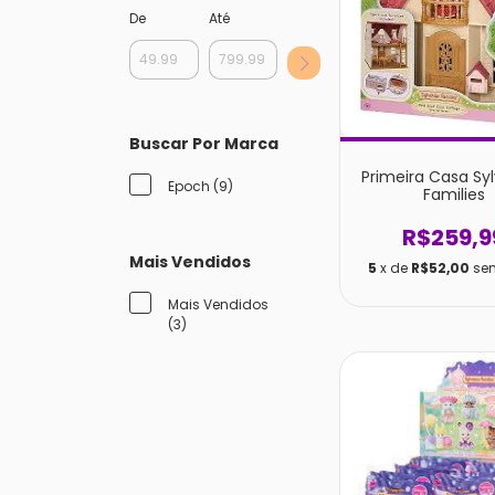
De
Até
Buscar Por Marca
Primeira Casa Sy
Epoch (9)
Families
R$259,9
Mais Vendidos
5
x de
R$52,00
se
Mais Vendidos
(3)