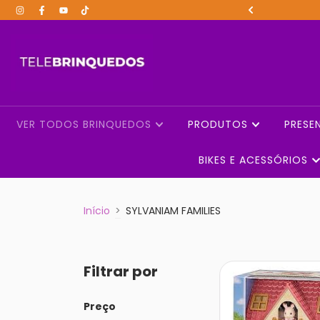
is RS acima de R$199
VER TODOS BRINQUEDOS
PRODUTOS
PRESE
BIKES E ACESSÓRIOS
Início
>
SYLVANIAM FAMILIES
Filtrar por
Preço