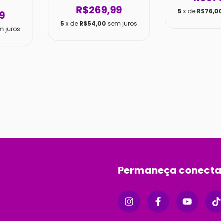
R$269,99
5
x de
R$76,0
9
5
x de
R$54,00
sem juros
m juros
Permaneça conect