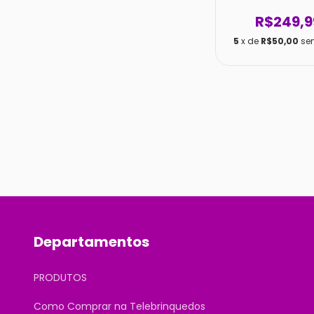
R$249,9
5
x de
R$50,00
se
Departamentos
PRODUTOS
Como Comprar na Telebrinquedos