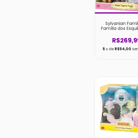
Sylvanian Famil
Família dos Esqui
- 4172 - Epo
R$269,9
5
x de
R$54,00
se