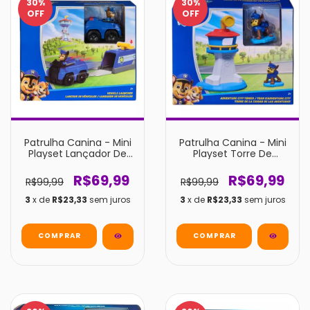
30
%
30
%
OFF
OFF
Patrulha Canina - Mini
Patrulha Canina - Mini
Playset Lançador De
Playset Torre De
Veiculo Chase
Aventura
R$69,99
R$69,99
R$99,99
R$99,99
3
x de
R$23,33
sem juros
3
x de
R$23,33
sem juros