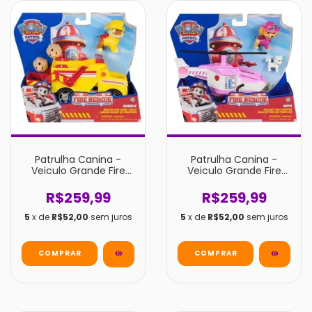
Patrulha Canina -
Patrulha Canina -
Veiculo Grande Fire
Veiculo Grande Fire
Rescue - Rubble
Rescue Helicóptero -
Skye
R$259,99
R$259,99
5
x de
R$52,00
sem juros
5
x de
R$52,00
sem juros