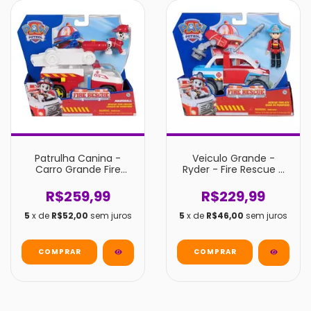
Patrulha Canina -
Veiculo Grande -
Carro Grande Fire
Ryder - Fire Rescue -
Rescue Sunny Marshall
Patrulha Canina -
Sunny
R$259,99
R$229,99
5
x de
R$52,00
sem juros
5
x de
R$46,00
sem juros