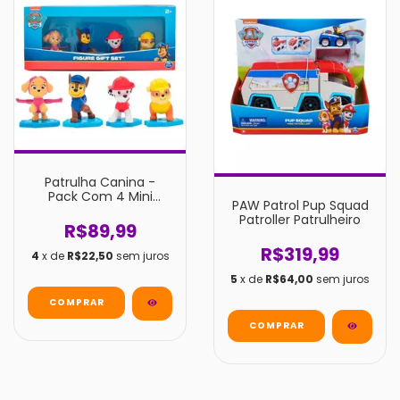
Patrulha Canina -
Pack Com 4 Mini
PAW Patrol Pup Squad
Figuras - Sunny
Patroller Patrulheiro
R$89,99
R$319,99
4
x de
R$22,50
sem juros
5
x de
R$64,00
sem juros