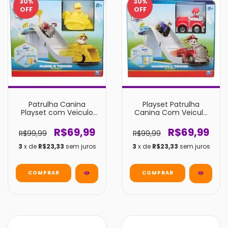
30
%
30
%
OFF
OFF
Patrulha Canina
Playset Patrulha
Playset com Veiculo
Canina Com Veiculo
Rubble - 3597
Sunny
R$69,99
R$69,99
R$99,99
R$99,99
3
x de
R$23,33
sem juros
3
x de
R$23,33
sem juros