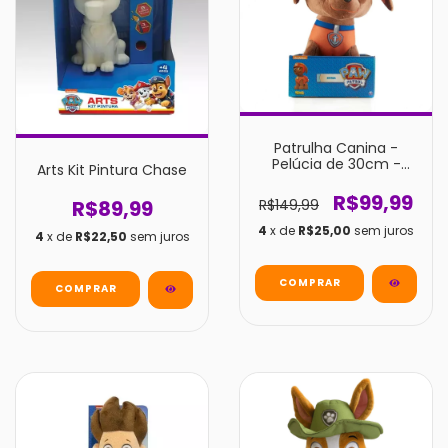
Patrulha Canina -
Pelúcia de 30cm -
Arts Kit Pintura Chase
Zuma
R$99,99
R$149,99
R$89,99
4
x de
R$25,00
sem juros
4
x de
R$22,50
sem juros