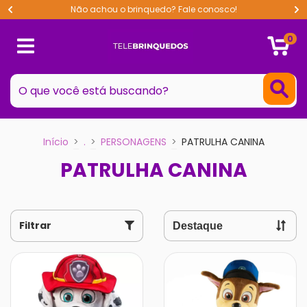
Não achou o brinquedo? Fale conosco!
0
Início
>
.
>
PERSONAGENS
>
PATRULHA CANINA
PATRULHA CANINA
Filtrar