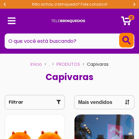
Não achou o brinquedo? Fale conosco!
0
Início
>
.
>
PRODUTOS
>
Capivaras
Capivaras
Filtrar